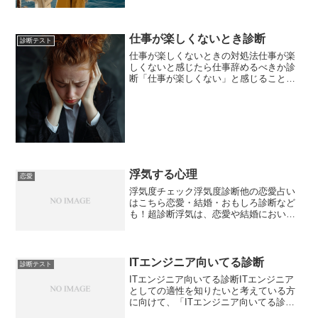
と感じたことはあ...
仕事が楽しくないとき診断
診断テスト
仕事が楽しくないときの対処法仕事が楽
しくないと感じたら仕事辞めるべきか診
断「仕事が楽しくない」と感じることは
誰にでもあります。仕事が楽しくないと
感じる原因はさまざまで、それに対する
対処法も多岐にわたります。本記事で
は、仕事が楽しくないときに...
浮気する心理
恋愛
浮気度チェック浮気度診断他の恋愛占い
はこちら恋愛・結婚・おもしろ診断など
も！超診断浮気は、恋愛や結婚において
深刻な問題となる行動です。「浮気する
心理」を理解することで、パートナーと
の関係を見直し、より良い関係を築く手
助けとなるでしょう。この...
ITエンジニア向いてる診断
診断テスト
ITエンジニア向いてる診断ITエンジニア
としての適性を知りたいと考えている方
に向けて、「ITエンジニア向いてる診
断」をテーマに、わかりやすく解説しま