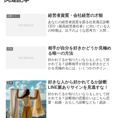
経営者資質・会社経営の才能
診断テスト
あなたの経営者資質を図る社長適正診断
CEO（最高経営責任者）に向いている人
の特徴は、以下のような思考力・人間
性・実行力のバランスが取れた人です。
✅ CEOに向いている人の特徴10選ビジョ
ンを描ける人 自社や業界の未来を描
き、社員や投資家に向...
相手が自分を好きかどうか見極め
恋愛
る唯一の方法
好かれてるか知りたいならもしかして好
かれてる？診断相手が自分を好きかどう
かを見極めるには、いくつかのポイント
があります。以下のような行動や態度に
注目してみてください。1. よく目が合
う・視線を送ってくる無意識のうちに、
好きな人から好かれてるか診断
恋愛
好きな人を目で追ってし...
LINE脈ありサインを見逃すな！
好かれてるか知りたいならもしかして好
かれてる？診断他の恋愛占いはこちら恋
愛・結婚・おもしろ診断なども！超診断
好かれてるか診断！LINEの脈ありサイン
を見極めよう気になる相手とのLINEのや
り取りで、「もしかして好かれてる？」