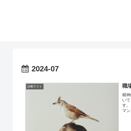
2024-07
職
診断テスト
精神
いて
す。
マン