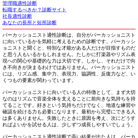
管理職適性診断
転職するべきか？診断サイト
社長適性診断
あなたの長所と短所診断
パーカッショニスト適性診断は、自分がパーカッショニスト
に向いているかを気軽に考えるための診断です。パーカッシ
ョニストと聞くと、特別な才能がある人だけが目指すものだ
と思う人もいるかもしれません。たしかに打楽器やリズム表
現への関心や基礎的な力は大切です。しかし、それだけで向
き不向きが決まるわけではありません。パーカッショニスト
には、リズム感、集中力、表現力、協調性、反復力など、い
くつもの要素が関わっています。
パーカッショニストに向いている人の特徴として、まず大切
なのはリズムで音楽全体を支えることに前向きな気持ちを持
てることです。好きという気持ちだけでなく、地道な練習や
確認を続ける力も必要になります。最初から完璧にできる人
は多くありません。失敗したときに原因を考え、次にどうす
ればよいかを試せる人は、少しずつ成長しやすいでしょう。
パーカッショニスト適性診断で高い結果が出た人は、パーカ