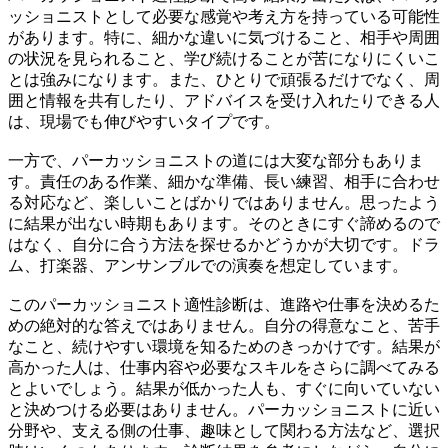
ッショニストとして必要な感覚や考え方を持っている可能性
があります。特に、細かな違いに気づけること、相手や周囲
の状況を見られること、学び続けることが苦になりにくいこ
とは強みになります。また、ひとりで頑張るだけでなく、周
囲と情報を共有したり、アドバイスを受け入れたりできる人
は、現場でも伸びやすいタイプです。
一方で、パーカッショニストの道には大変な部分もありま
す。責任のある作業、細かな準備、長い練習、相手に合わせ
る対応など、楽しいことばかりではありません。思ったよう
に結果が出ない時期もあります。そのときにすぐ諦めるので
はなく、自分に合う方法を探せるかどうかが大切です。ドラ
ム、打楽器、アンサンブルでの演奏を想定しています。
このパーカッショニスト適性診断は、進路や仕事を決めるた
めの絶対的な答えではありません。自分の得意なこと、苦手
なこと、続けやすい環境を知るためのきっかけです。結果が
高かった人は、仕事内容や必要なスキルをさらに調べてみる
とよいでしょう。結果が低かった人も、すぐに向いていない
と決めつける必要はありません。パーカッショニストに近い
分野や、支える側の仕事、趣味として関わる方法など、選択