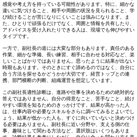
感覚や考え方を持っている可能性があります。特に、細かな
違いに気づけること、相手や周囲の状況を見られること、学
び続けることが苦になりにくいことは強みになります。ま
た、ひとりで頑張るだけでなく、周囲と情報を共有したり、
アドバイスを受け入れたりできる人は、現場でも伸びやすい
タイプです。
一方で、副社長の道には大変な部分もあります。責任のある
作業、細かな準備、長い練習、相手に合わせる対応など、楽
しいことばかりではありません。思ったように結果が出ない
時期もあります。そのときにすぐ諦めるのではなく、自分に
合う方法を探せるかどうかが大切です。経営トップとの連
携、部門横断の判断、組織運営を想定しています。
この副社長適性診断は、進路や仕事を決めるための絶対的な
答えではありません。自分の得意なこと、苦手なこと、続け
やすい環境を知るためのきっかけです。結果が高かった人
は、仕事内容や必要なスキルをさらに調べてみるとよいでし
ょう。結果が低かった人も、すぐに向いていないと決めつけ
る必要はありません。副社長に近い分野や、支える側の仕
事、趣味として関わる方法など、選択肢はいくつもありま