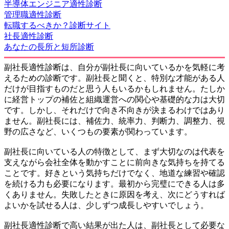
半導体エンジニア適性診断
管理職適性診断
転職するべきか？診断サイト
社長適性診断
あなたの長所と短所診断
副社長適性診断は、自分が副社長に向いているかを気軽に考
えるための診断です。副社長と聞くと、特別な才能がある人
だけが目指すものだと思う人もいるかもしれません。たしか
に経営トップの補佐と組織運営への関心や基礎的な力は大切
です。しかし、それだけで向き不向きが決まるわけではあり
ません。副社長には、補佐力、統率力、判断力、調整力、視
野の広さなど、いくつもの要素が関わっています。
副社長に向いている人の特徴として、まず大切なのは代表を
支えながら会社全体を動かすことに前向きな気持ちを持てる
ことです。好きという気持ちだけでなく、地道な練習や確認
を続ける力も必要になります。最初から完璧にできる人は多
くありません。失敗したときに原因を考え、次にどうすれば
よいかを試せる人は、少しずつ成長しやすいでしょう。
副社長適性診断で高い結果が出た人は、副社長として必要な