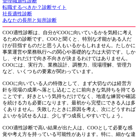
管理職適性診断
転職するべきか？診断サイト
社長適性診断
あなたの長所と短所診断
COO適性診断は、自分がCOOに向いているかを気軽に考え
るための診断です。COOと聞くと、特別な才能がある人だ
けが目指すものだと思う人もいるかもしれません。たしかに
事業運営や業務執行への関心や基礎的な力は大切です。しか
し、それだけで向き不向きが決まるわけではありません。
COOには、実行力、業務設計、調整力、現場理解、管理力
など、いくつもの要素が関わっています。
COOに向いている人の特徴として、まず大切なのは経営方
針を現場の成果へ落とし込むことに前向きな気持ちを持てる
ことです。好きという気持ちだけでなく、地道な練習や確認
を続ける力も必要になります。最初から完璧にできる人は多
くありません。失敗したときに原因を考え、次にどうすれば
よいかを試せる人は、少しずつ成長しやすいでしょう。
COO適性診断で高い結果が出た人は、COOとして必要な感
覚や考え方を持っている可能性があります。特に、細かな違