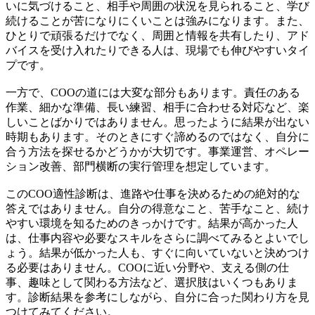
いに気づけること、相手や周囲の状況を見られること、学び
続けることが苦になりにくいことは強みになります。また、
ひとりで頑張るだけでなく、周囲と情報を共有したり、アド
バイスを受け入れたりできる人は、現場でも伸びやすいタイ
プです。
一方で、COOの道には大変な部分もあります。責任のある
作業、細かな準備、長い練習、相手に合わせる対応など、楽
しいことばかりではありません。思ったように結果が出ない
時期もあります。そのときにすぐ諦めるのではなく、自分に
合う方法を探せるかどうかが大切です。事業運営、オペレー
ション改善、部門横断の実行管理を想定しています。
このCOO適性診断は、進路や仕事を決めるための絶対的な
答えではありません。自分の得意なこと、苦手なこと、続け
やすい環境を知るためのきっかけです。結果が高かった人
は、仕事内容や必要なスキルをさらに調べてみるとよいでし
ょう。結果が低かった人も、すぐに向いていないと決めつけ
る必要はありません。COOに近い分野や、支える側の仕
事、趣味として関わる方法など、選択肢はいくつもありま
す。診断結果を参考にしながら、自分に合った関わり方を見
つけてみてください。