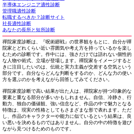
半導体エンジニア適性診断
管理職適性診断
転職するべきか？診断サイト
社長適性診断
あなたの長所と短所診断
禪院家度診断は、『呪術廻戦』の世界観をもとに、自分が禪
院家とどれくらい近い雰囲気や考え方を持っているかを楽し
むための診断です。作中には、強さだけでは語れない個性的
な人物や術式、立場が登場します。禪院家をイメージすると
きに注目したいのは、伝統と実力主義が交差する空気という
部分です。自分ならどんな判断をするのか、どんな力の使い
方を選ぶのかを考えながら回答してみてください。
禪院家度診断で高い結果が出た人は、禪院家が持つ印象的な
要素と重なる部分が多いかもしれません。自信、冷静さ、行
動力、独自の価値観、強い信念など、作品の中で魅力となる
特徴は、現実の性格としてもさまざまな形で表れます。ただ
し、作品のキャラクターや能力に似ているという結果は、良
い悪いを決めるものではありません。自分の中の特徴を遊び
ながら見つけるためのものです。