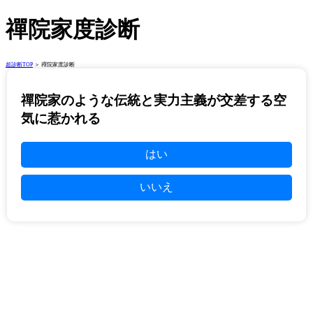
禪院家度診断
超診断TOP
＞ 禪院家度診断
禪院家のような伝統と実力主義が交差する空
気に惹かれる
はい
いいえ