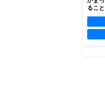
かまっ
ること