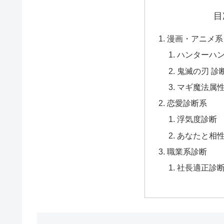
目
漫画・アニメ系
ハンターハ
鬼滅の刃 診
マギ魔法属
恋愛診断系
浮気度診断
あなたと相
職業系診断
社長適正診