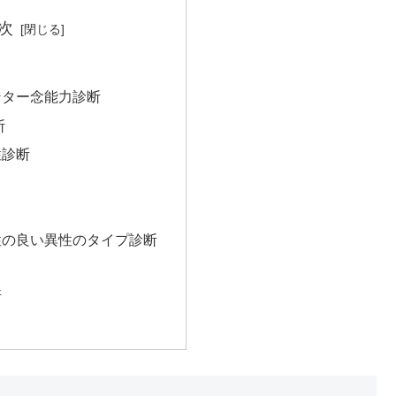
次
ンター念能力診断
断
性診断
性の良い異性のタイプ診断
断